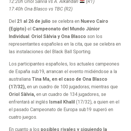
12:20h Oriol Sálvia vs A. Alkandari
(R1)
17:40h Ona Blasco vs TBC (R2)
Del
21 al 26 de julio
se celebra en
Nuevo Cairo
(Egipto)
el
Campeonato del Mundo Júnior
Individual
.
Oriol Sàlvia y Ona Blasco
son los
representantes españoles en la cita, que se celebra en
las instalaciones del Black Ball Sporting.
Los participantes españoles, los actuales campeones
de España sub19, arrancan el evento midiéndose a la
australiana
Tina Ma, en el caso de Ona Blasco
(17/32),
en un cuadro de 100 jugadoras; mientras que
Oriol Sàlvia,
en un cuadro de 134 jugadores, se
enfrentará al inglés
Ismail Khalil
(17/32), a quien en el
el pasado Campeonato de Europa sub19 superó en
cuatro juegos.
En cuanto a los
posibles rivales y siguiendo la