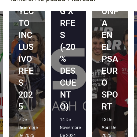
YEC
G X
UNF
TO
RFE
A
INC
S
EN
LUS
(-20
EL
IVO
%
PSA
RFE
DES
EUR
S
CUE
O
202
NT
SPO
5
O)
RT
9 De
14 De
13 De
Diciembre
Noviembre
Abril De
De 2025
De 2024
2025