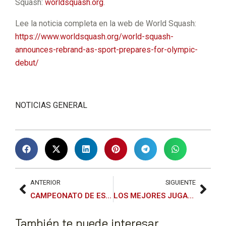
Squash:
worldsquash.org
.
Lee la noticia completa en la web de World Squash:
https://www.worldsquash.org/world-squash-
announces-rebrand-as-sport-prepares-for-olympic-
debut/
WO
NOTICIAS GENERAL
RLD
ED
SQU
MO
ASH
N
OFF
LÓP
ANTERIOR
SIGUIENTE
CAMPEONATO DE ESPAÑA SUB 19 2025 – ONA BLASCO Y ORIOL SALVIÀ CAMPEONES
LOS MEJORES JUGADORES DE SQUASH COMPITEN ESTE FIN DE SEMANA EN BARCELONA POR EL TÍTULO NACIONAL
ICIA
EZ
También te puede interesar
PRO
TIN
TRI