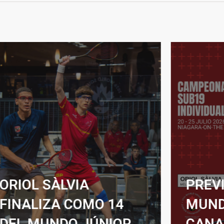
RIOL SÀLVIA
PREVIA:
INALIZA COMO 14
MUNDIA
EL MUNDO JÚNIOR
CANAD