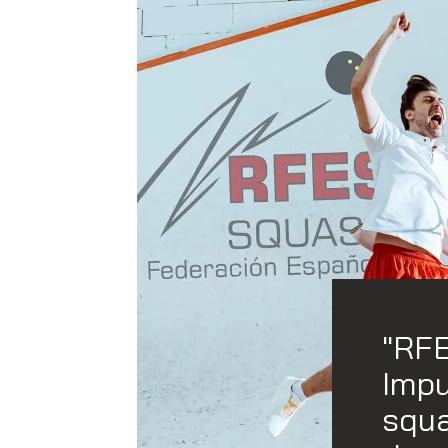
"RFE
Impu
squ