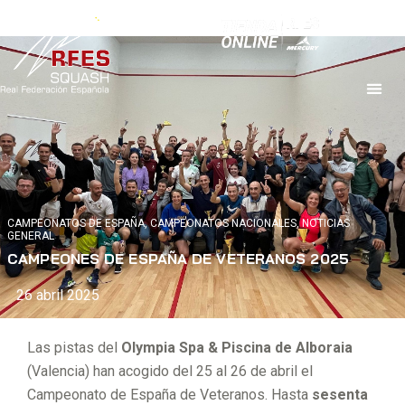
CAMPEONATOS DE ESPAÑA
,
CAMPEONATOS NACIONALES
,
NOTICIAS
GENERAL
CAMPEONES DE ESPAÑA DE VETERANOS 2025
26 abril 2025
Las pistas del
Olympia Spa & Piscina de Alboraia
(Valencia) han acogido del 25 al 26 de abril el
Campeonato de España de Veteranos. Hasta
sesenta