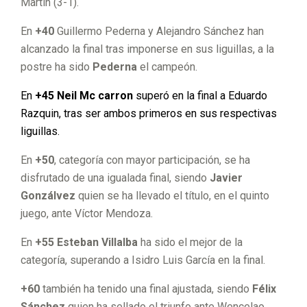
Martín (3-1).
En
+40
Guillermo Pederna y Alejandro Sánchez han
alcanzado la final tras imponerse en sus liguillas, a la
postre ha sido
Pederna
el campeón.
En
+45
Neil Mc carron
superó en la final a Eduardo
Razquin, tras ser ambos primeros en sus respectivas
liguillas.
En
+50
, categoría con mayor participación, se ha
disfrutado de una igualada final, siendo
Javier
Gonzálvez
quien se ha llevado el título, en el quinto
juego, ante Víctor Mendoza.
En
+55
Esteban Villalba
ha sido el mejor de la
categoría, superando a Isidro Luis García en la final.
+60
también ha tenido una final ajustada, siendo
Félix
Sánchez
quien ha sellado el triunfo ante Wencelao