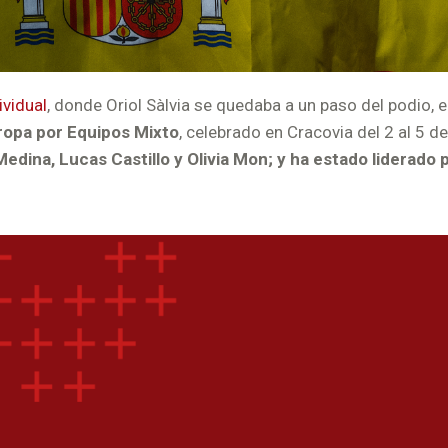
vidual
, donde Oriol Sàlvia se quedaba a un paso del podio, e
ropa por Equipos Mixto
, celebrado en Cracovia del 2 al 5 d
a Medina, Lucas Castillo y Olivia Mon; y ha estado liderad