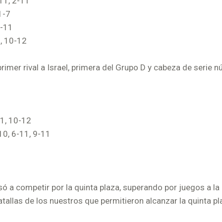
11, 2-11
1-7
8-11
1, 10-12
primer rival a Israel, primera del Grupo D y cabeza de serie 
11, 10-12
10, 6-11, 9-11
ó a competir por la quinta plaza, superando por juegos a la
allas de los nuestros que permitieron alcanzar la quinta pl