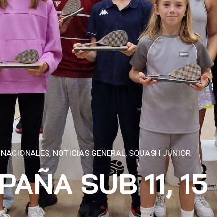
 NACIONALES
,
NOTICIAS GENERAL
,
SQUASH JÚNIOR
AÑA SUB 11, 15 