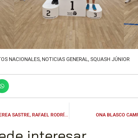
OS NACIONALES
,
NOTICIAS GENERAL
,
SQUASH JÚNIOR
COPA DE ESPAÑA SUB 13 Y SUB 17 – NEREA SASTRE, RAFAEL RODRÍGUEZ, DANILA MEDINA Y ORIOL SALVIÀ CAMPEONES
ONA BLASCO CAMP
ede interesar