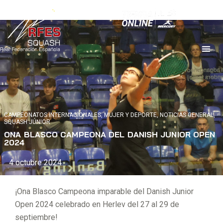
CAMPEONATOS INTERNACIONALES
,
MUJER Y DEPORTE
,
NOTICIAS GENERAL
,
SQUASH JÚNIOR
ONA BLASCO CAMPEONA DEL DANISH JUNIOR OPEN
2024
4 octubre 2024
¡Ona Blasco Campeona imparable del Danish Junior
Open 2024 celebrado en Herlev del 27 al 29 de
septiembre!