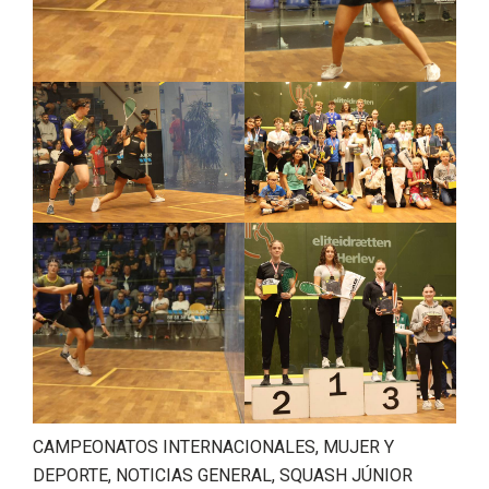
SER
GIO
Oro
GAR
par
CÍA
a
VEN
Lóp
CAMPEONATOS INTERNACIONALES
,
MUJER Y
CE
WO
ez y
DEPORTE
,
NOTICIAS GENERAL
,
SQUASH JÚNIOR