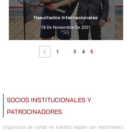
Resultados Internacionales
18 De Noviembre De 2021
...
1
3
4
5
SOCIOS INSTITUCIONALES Y
PATROCINADORES
Orgullosos de contar en nuestro equipo con importantes