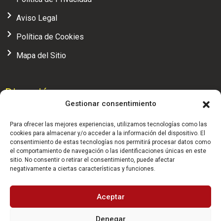
Aviso Legal
Política de Cookies
Mapa del Sitio
Dirección
Gestionar consentimiento
Calle Alcalá, 104 - 4ª planta, oficina 7, 28009 (Madrid)
Para ofrecer las mejores experiencias, utilizamos tecnologías como las
administracion@realfederaciondesquash.com
cookies para almacenar y/o acceder a la información del dispositivo. El
consentimiento de estas tecnologías nos permitirá procesar datos como
el comportamiento de navegación o las identificaciones únicas en este
(+34) 91 658 71 04
sitio. No consentir o retirar el consentimiento, puede afectar
negativamente a ciertas características y funciones.
HORARIO: 9:30 - 14:00 h.
Aceptar
Denegar