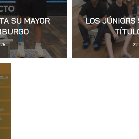
NTA SU MAYOR
LOS JÚNIORS
MBURGO
TÍTUL
026
22