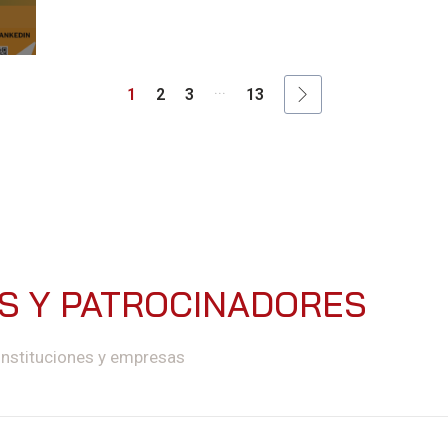
...
1
2
3
13
ES Y PATROCINADORES
instituciones y empresas