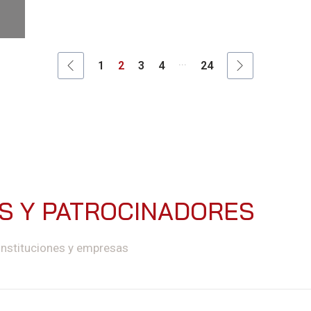
...
1
2
3
4
24
ES Y PATROCINADORES
instituciones y empresas