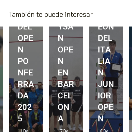
EON
TE
CA
También te puede interesar
ES
ME
MP
DEL
YSA
EÓN
OPE
N
DEL
N
OPE
ITA
PO
N
LIA
NFE
EN
N
RRA
BAR
JUN
DA
CEL
IOR
202
ON
OPE
5
A
N
11 De
17 De
18 De