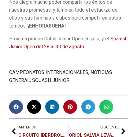
Nos alegra mucho poder compartir los éxitos de
LA
N
nuestras promesas, y también todo el esfuerzo de
ellos y sus familias y clubes para competir en estos
CAS
LÓP
torneos.
¡ENHORABUENA!
TRI
EZ
Próxima prueba Dutch Júnior Open en julio, y el
Spanish
LLO
CA
Junior Open del 28 al 30 de agosto
Y
MP
SAN
EÓN
CAMPEONATOS INTERNACIONALES
,
NOTICIAS
TI
DEL
MA
GENERAL
,
SQUASH JÚNIOR
SOL
III
RC
LA
PSA
ALT
CA
SAT
ARR
MP
ELLI
IBA,
ANTERIOR
SIGUIENTE
CIRCUITO IBERDROLA SQUASH 2026
ORIOL SÀLVIA LEVANTA SU MAYOR TÍTULO EN HAMBURGO