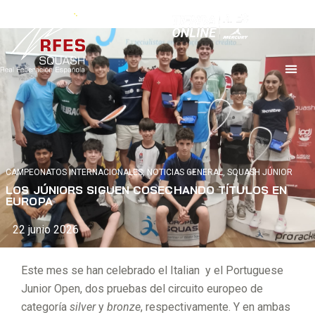
CAMPEONATOS INTERNACIONALES
,
NOTICIAS GENERAL
,
SQUASH JÚNIOR
LOS JÚNIORS SIGUEN COSECHANDO TÍTULOS EN
EUROPA
22 junio 2026
Este mes se han celebrado el Italian y el Portuguese
Junior Open, dos pruebas del circuito europeo de
categoría
silver
y
bronze
, respectivamente. Y en ambas