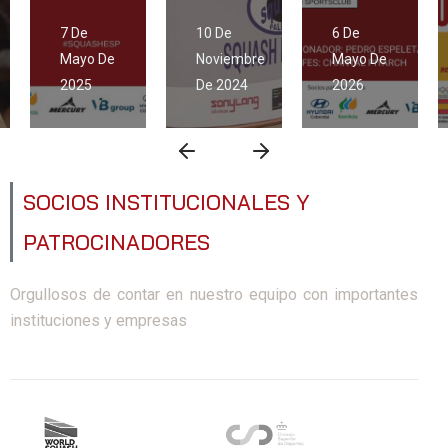
7 De
10 De
6 De
Mayo De
Noviembre
Mayo De
2025
De 2024
2026
SOCIOS INSTITUCIONALES Y
PATROCINADORES
Orgullosos de contar en nuestro equipo con importantes
instituciones y empresas