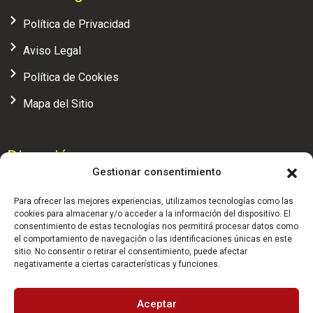
Política de Privacidad
Aviso Legal
Política de Cookies
Mapa del Sitio
Dirección
Gestionar consentimiento
Calle Alcalá, 104 - 4ª planta, oficina 7, 28009 (Madrid)
Para ofrecer las mejores experiencias, utilizamos tecnologías como las
administracion@realfederaciondesquash.com
cookies para almacenar y/o acceder a la información del dispositivo. El
consentimiento de estas tecnologías nos permitirá procesar datos como
(+34) 91 658 71 04
el comportamiento de navegación o las identificaciones únicas en este
sitio. No consentir o retirar el consentimiento, puede afectar
negativamente a ciertas características y funciones.
HORARIO: 9:30 - 14:00 h.
Aceptar