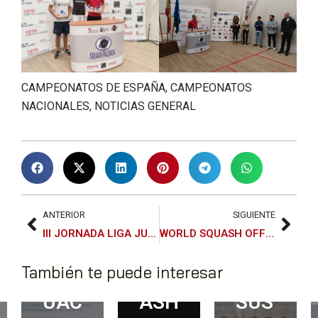
ARI
SQU
N
O
ASH
202
TÉC
MÁ
4:
CAMPEONATOS DE ESPAÑA
,
CAMPEONATOS
NIC
STE
DES
NACIONALES
,
NOTICIAS GENERAL
O-
R
TAC
TÁC
YA
ADA
TIC
CO
ACT
O
NO
UAC
ANTERIOR
SIGUIENTE
III JORNADA LIGA JUNIOR FEMENINA 2024
WORLD SQUASH OFFICIATING X RFES (-20% DESCUENTO)
DE
CE
IÓN
También te puede interesar
SQU
A
DE
ASH
SUS
ITZ