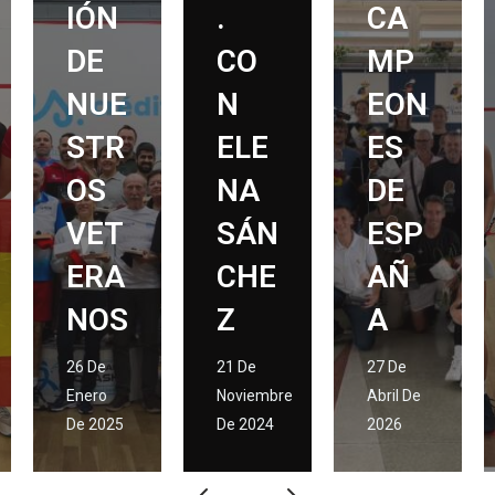
.
CA
EL
CO
MP
REG
N
EON
UER
ELE
ES
O Y
NA
DE
SIE
SÁN
ESP
NA
CHE
AÑ
HAL
Z
A
L
21 De
27 De
30 De
Noviembre
Abril De
Diciembre
De 2024
2026
De 2024