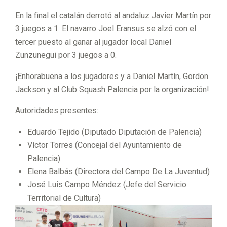
En la final el catalán derrotó al andaluz Javier Martín por
3 juegos a 1. El navarro Joel Eransus se alzó con el
tercer puesto al ganar al jugador local Daniel
JC
Zunzunegui por 3 juegos a 0.
LIN
¡Enhorabuena a los jugadores y a Daniel Martín, Gordon
DSA
Jackson y al Club Squash Palencia por la organización!
Y
Autoridades presentes:
SCO
Eduardo Tejido (Diputado Diputación de Palencia)
TTI
Víctor Torres (Concejal del Ayuntamiento de
Palencia)
SH
Elena Balbás (Directora del Campo De La Juventud)
JUN
José Luis Campo Méndez (Jefe del Servicio
Territorial de Cultura)
SE
IOR
MIN
EL
OPE