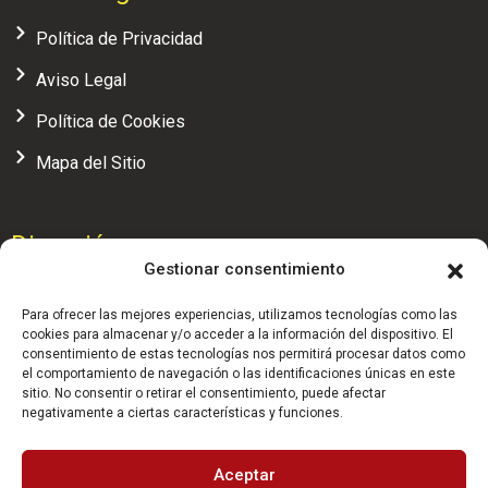
Política de Privacidad
Aviso Legal
Política de Cookies
Mapa del Sitio
Dirección
Gestionar consentimiento
Calle Alcalá, 104 - 4ª planta, oficina 7, 28009 (Madrid)
Para ofrecer las mejores experiencias, utilizamos tecnologías como las
administracion@realfederaciondesquash.com
cookies para almacenar y/o acceder a la información del dispositivo. El
consentimiento de estas tecnologías nos permitirá procesar datos como
el comportamiento de navegación o las identificaciones únicas en este
(+34) 91 658 71 04
sitio. No consentir o retirar el consentimiento, puede afectar
negativamente a ciertas características y funciones.
HORARIO: 9:30 - 14:00 h.
Aceptar