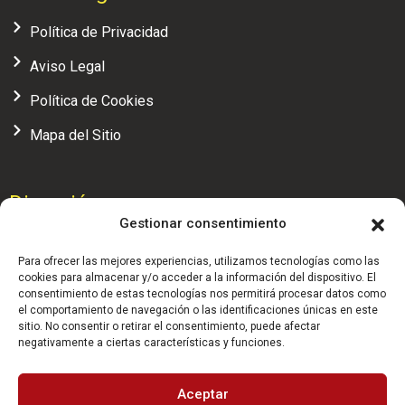
Política de Privacidad
Aviso Legal
Política de Cookies
Mapa del Sitio
Dirección
Gestionar consentimiento
Calle Alcalá, 104 - 4ª planta, oficina 7, 28009 (Madrid)
Para ofrecer las mejores experiencias, utilizamos tecnologías como las
administracion@realfederaciondesquash.com
cookies para almacenar y/o acceder a la información del dispositivo. El
consentimiento de estas tecnologías nos permitirá procesar datos como
el comportamiento de navegación o las identificaciones únicas en este
(+34) 91 658 71 04
sitio. No consentir o retirar el consentimiento, puede afectar
negativamente a ciertas características y funciones.
HORARIO: 9:30 - 14:00 h.
Aceptar