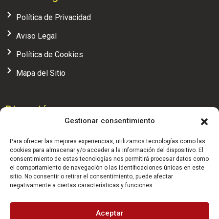
Política de Privacidad
Aviso Legal
Política de Cookies
Mapa del Sitio
Dirección
Gestionar consentimiento
Calle Alcalá, 104 - 4ª planta, oficina 7, 28009 (Madrid)
Para ofrecer las mejores experiencias, utilizamos tecnologías como las
administracion@realfederaciondesquash.com
cookies para almacenar y/o acceder a la información del dispositivo. El
consentimiento de estas tecnologías nos permitirá procesar datos como
el comportamiento de navegación o las identificaciones únicas en este
(+34) 91 658 71 04
sitio. No consentir o retirar el consentimiento, puede afectar
negativamente a ciertas características y funciones.
HORARIO: 9:30 - 14:00 h.
Aceptar